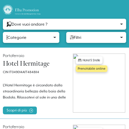
Dove vuoi andare ?
Categorie
Filtri
Portoferraio
Hotel 5 Stelle
Hotel Hermitage
Prenotabile online
CIN IT049014A1T4848II4
L’Hotel Hermitage è circondato dalla
straordinaria bellezza della baia della
Biodola. Rilassatevi al sole in una delle
tre piscine d’acqua salata o sulla
spiaggia privata.
Scopri di più
Portoferraio