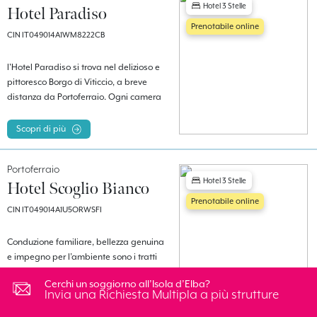
Hotel 3 Stelle
Hotel Paradiso
Prenotabile online
CIN IT049014A1WM8222CB
l'Hotel Paradiso si trova nel delizioso e
pittoresco Borgo di Viticcio, a breve
distanza da Portoferraio. Ogni camera
è corredata di balcone o terrazza vista
mare.
Scopri di più
Portoferraio
Hotel 3 Stelle
Hotel Scoglio Bianco
Prenotabile online
CIN IT049014A1U5ORWSFI
Conduzione familiare, bellezza genuina
e impegno per l’ambiente sono i tratti
distintivi di questo Eco-hotel. Situato sul
Cerchi un soggiorno all’Isola d’Elba?
mare, al centro dell’isola, nello
Invia una Richiesta Multipla a più strutture
scenografico golfo di Viticcio, tanto
Scopri di più
famoso per i suoi tramonti, dista pochi