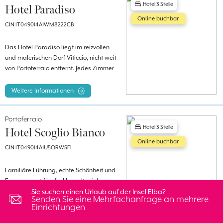
Hotel 3 Stelle
Hotel Paradiso
Online buchbar
CIN IT049014A1WM8222CB
Das Hotel Paradiso liegt im reizvollen
und malerischen Dorf Viticcio, nicht weit
von Portoferraio entfernt. Jedes Zimmer
verfügt über einen Balkon oder eine
Terrasse mit Meerblick.
Weitere Informationen
Portoferraio
Hotel 3 Stelle
Hotel Scoglio Bianco
Online buchbar
CIN IT049014A1U5ORWSFI
Familiäre Führung, echte Schönheit und
Engagement für die Umwelt zeichnen
dieses Öko-Hotel aus. Es liegt am Meer,
Sie suchen einen Urlaub auf der Insel Elba?
Senden Sie eine Mehrfachanfrage an mehrere
im Zentrum der Insel, im malerischen
Einrichtungen
Golf von Viticcio, der für seine
Weitere Informationen
Sonnenuntergänge bekannt ist, und nur