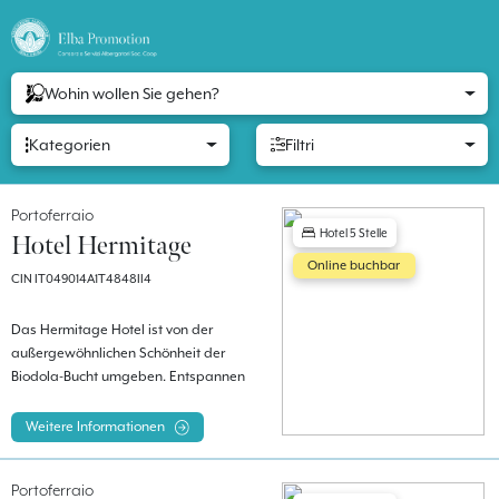
Wohin wollen Sie gehen?
Kategorien
Filtri
Portoferraio
Hotel 5 Stelle
Hotel Hermitage
Online buchbar
CIN IT049014A1T4848II4
Das Hermitage Hotel ist von der
außergewöhnlichen Schönheit der
Biodola-Bucht umgeben. Entspannen
Sie in der Sonne in einem der drei
Salzwasserpools oder am Privatstrand.
Weitere Informationen
Portoferraio