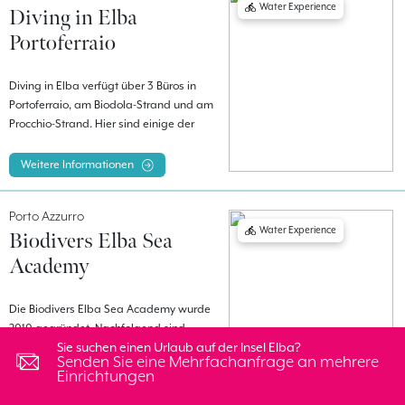
Water Experience
Diving in Elba
Lacona
Portoferraio
Diving in Elba verfügt über 3 Büros in
Portoferraio, am Biodola-Strand und am
Procchio-Strand. Hier sind einige der
angebotenen Aktivitäten: - Tauchkurse
für Kinder ab 8 Jahren - Freitauchkurse -
Weitere Informationen
Spezialkurse für bereits zertifizierte
Taucher
Porto Azzurro
Water Experience
Biodivers Elba Sea
Academy
Die Biodivers Elba Sea Academy wurde
2010 gegründet. Nachfolgend sind
einige der angebotenen Aktivitäten
Sie suchen einen Urlaub auf der Insel Elba?
Senden Sie eine Mehrfachanfrage an mehrere
aufgeführt: - Naturalistisches
Einrichtungen
Schnorcheln, Aktivitäten für Erwachsene
Weitere Informationen
und Kinder - Ein Nachmittag als