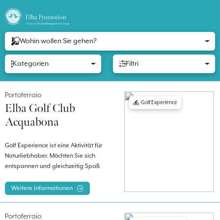
Wohin wollen Sie gehen?
Kategorien
Filtri
Portoferraio
Golf Experience
Elba Golf Club
Acquabona
Golf Experience ist eine Aktivität für
Naturliebhaber. Möchten Sie sich
entspannen und gleichzeitig Spaß
haben? Golf ist die richtige Sportart für
Sie. Der Acquabona Golf Club ist ein
Weitere Informationen
Panorama-Hügelplatz etwa auf halber
Strecke zwischen Portoferraio und Porto
Portoferraio
Azzurro, in der Nähe der Kreuzung